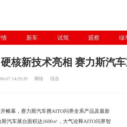
行情
新车
试驾
观察
绿
＋硬核新技术亮相 赛力斯汽车
06-07 14:29:39
网络
综合
开帷幕，赛力斯汽车携AITO问界全系产品及最新
汽车展台面积达1600㎡，大气诠释AITO问界智