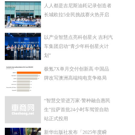
人人都是吉尼斯油耗记录创造者
长城欧拉5全民挑战赛火热开启
以产业智慧点亮科创星火 吉利汽
车集团启动“青少年科创星火计
划”
极氪7X单月交付创新高 中国品
牌改写澳洲高端纯电竞争格局
“智慧交管进万家·警种融合惠民
生”拉萨首批24小时车驾管自助
站正式投用
新华出版社发布「2025年度瞬