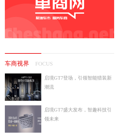
车商视界
FOCUS
启境GT7登场，引领智能猎装新
潮流
启境GT7盛大发布，智趣科技引
领未来