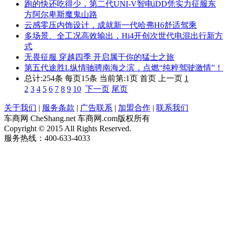
跑的快还吃得少，第二代UNI-V智电iDD凭实力征服东
方阿尔卑斯魔鬼山路
云感零压内饰设计，成就新一代哈弗H6舒适驾乘
多场景、全工况高效输出，Hi4开创次世代电混出行新方
式
无畏征服 穿越四季 开启属于你的猛士之旅
第五代途胜L纵情驰骋南海之滨，点燃“纯粹驾驶激情”！
总计:254条 每页15条
当前第:1页 首页 上一页
1
2
3
4
5
6
7
8
9
10
下一页
尾页
关于我们
|
服务条款
|
广告联系
|
加盟合作
|
联系我们
车商网 CheShang.net 车商网.com版权所有
Copyright © 2015 All Rights Reserved.
服务热线：400-633-4033