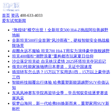
首页
资讯
400-633-4033
爱车试驾新闻
“敦煌绿”横空出世！全新坦克500 Hi4-Z挑战阿拉善越野
地标
全新坦克500行业首测“风沙雨夜”，硬核智能安全挑战极
限场景
叔圈永远不服输 坦克700 Hi4-T用实力演绎豪华旗舰越野
坦克400领衔“潮野浪夏”重构都市玩家夏日信仰
沙尘落定坦克处 自见铁汉柔情 2025环塔坦克夺冠后记
领克03性能家族驰骋日本赛道，见证中国速度
插混轿车怎么选？15万以下实用选1挡，15万以上豪华选
三挡
智能科技颠覆出行体验 哈弗重塑新能源越野SUV价值认
知
东风风神赛车学院再迎毕业季，学员驾驭奕炫逐梦赛道
展风采
驭梦山海间，新一代哈弗H6焕新而来，重塑家用SUV新
标杆