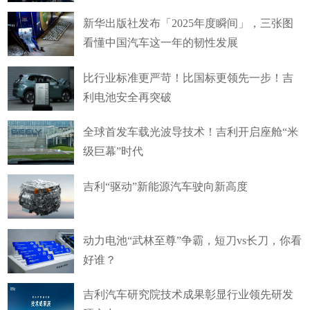
新华出版社发布「2025年度瞬间」，三张图
看懂中国汽车这一年的韧性发展
比行业标准更严苛！比国标更领先一步！吉
利电池安全再突破
全球首发车载光波导技术！吉利开启座舱“米
级巨幕”时代
吉利“驱动”新能源汽车驶向新高度
动力电池“武林至尊”争霸，短刀vs长刀，你看
好谁？
吉利汽车研究院技术成果彰显行业领先研发