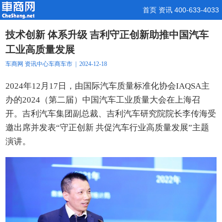
首页
资讯
400-633-4033
技术创新 体系升级 吉利守正创新助推中国汽车
工业高质量发展
车商网
资讯中心
车商车市
| 2024-12-18
2024年12月17日，由国际汽车质量标准化协会IAQSA主
办的2024（第二届）中国汽车工业质量大会在上海召
开。吉利汽车集团副总裁、吉利汽车研究院院长李传海受
邀出席并发表“守正创新 共促汽车行业高质量发展”主题
演讲。