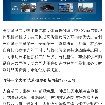
高质量发展，技术是内核，体系是保障，技术创新与管理
体系相辅相成，共同构成高质量发展的可持续优势。吉利
长期坚守质量第一、安全第一，坚持协同、共赢，在提升
自身核心竞争力的同时，与核心供应商共建战略生态圈，
共同推动技术创新和产品升级。吉利坚信，车企和供应商
是命运共同体，要共同为用户创造更好的产品和服务，时
刻对品牌负责，永远让顾客满意。
收获三个大奖 吉利研发创新再获行业认可
大会期间，雷神EM-i超级电混、神盾短刀电池与吉利银
河E5齐获汽车工业巅峰奖，吉利技术创新与研发实力再
获行业认可。近年来，吉利汽车始终围绕市场需求和行业