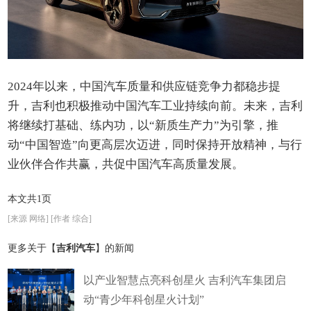
2024年以来，中国汽车质量和供应链竞争力都稳步提
升，吉利也积极推动中国汽车工业持续向前。未来，吉利
将继续打基础、练内功，以“新质生产力”为引擎，推
动“中国智造”向更高层次迈进，同时保持开放精神，与行
业伙伴合作共赢，共促中国汽车高质量发展。
本文共1页
[来源 网络] [作者 综合]
更多关于【
吉利汽车
】的新闻
以产业智慧点亮科创星火 吉利汽车集团启
动“青少年科创星火计划”