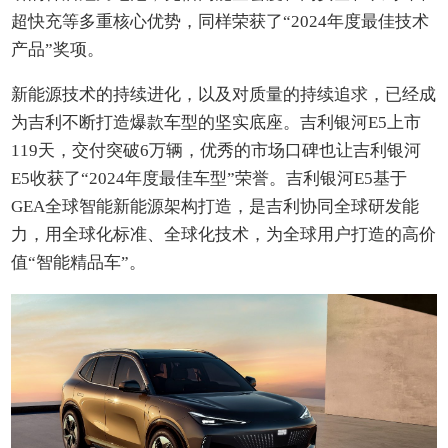
超快充等多重核心优势，同样荣获了“2024年度最佳技术
产品”奖项。
新能源技术的持续进化，以及对质量的持续追求，已经成
为吉利不断打造爆款车型的坚实底座。吉利银河E5上市
119天，交付突破6万辆，优秀的市场口碑也让吉利银河
E5收获了“2024年度最佳车型”荣誉。吉利银河E5基于
GEA全球智能新能源架构打造，是吉利协同全球研发能
力，用全球化标准、全球化技术，为全球用户打造的高价
值“智能精品车”。