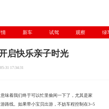
行情
新车
试驾
观察
绿
你开启快乐亲子时光
05-31 17:34:31
它意味着我们终于可以忙里偷闲一下了，尤其是家
游路线。如果带小宝贝出游，不妨车程控制在3~5