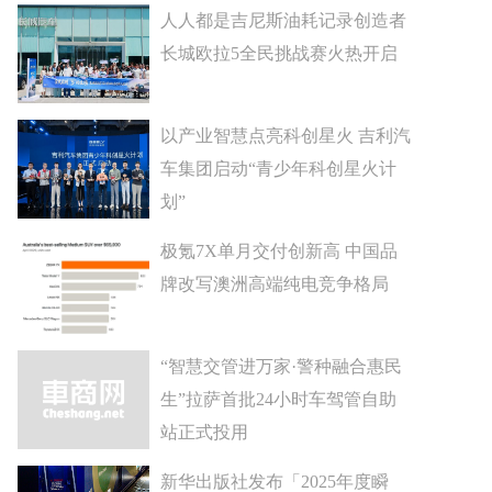
人人都是吉尼斯油耗记录创造者
长城欧拉5全民挑战赛火热开启
以产业智慧点亮科创星火 吉利汽
车集团启动“青少年科创星火计
划”
极氪7X单月交付创新高 中国品
牌改写澳洲高端纯电竞争格局
“智慧交管进万家·警种融合惠民
生”拉萨首批24小时车驾管自助
站正式投用
新华出版社发布「2025年度瞬