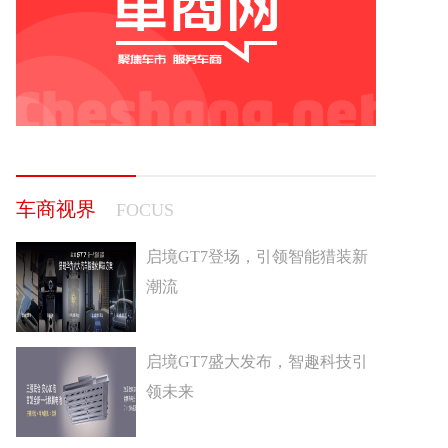
车商视界
FOCUS
启境GT7登场，引领智能猎装新
潮流
启境GT7盛大发布，智趣科技引
领未来