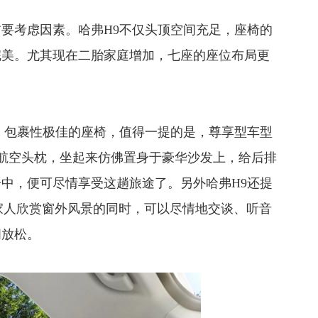
要考虑因素。哈弗H9不仅头顶空间充足，座椅的
完美。尤其现在二胎家庭增加，七座的座位布局更
，包裹性极佳的座椅，值得一提的是，尊享型车型
有航空头枕，坐起来仿佛置身于豪华沙发上，给后排
中，便可尽情享受这趟旅途了。另外哈弗H9还提
家人欣赏窗外风景的同时，可以尽情地交谈、听音
闲放松。