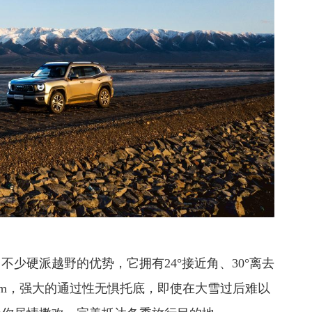
少硬派越野的优势，它拥有24°接近角、30°离去
0mm，强大的通过性无惧托底，即使在大雪过后难以