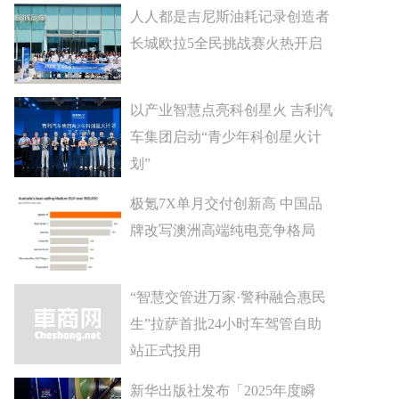
人人都是吉尼斯油耗记录创造者
长城欧拉5全民挑战赛火热开启
以产业智慧点亮科创星火 吉利汽
车集团启动“青少年科创星火计
划”
极氪7X单月交付创新高 中国品
牌改写澳洲高端纯电竞争格局
“智慧交管进万家·警种融合惠民
生”拉萨首批24小时车驾管自助
站正式投用
新华出版社发布「2025年度瞬