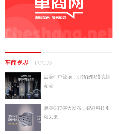
车商视界
FOCUS
启境GT7登场，引领智能猎装新
潮流
启境GT7盛大发布，智趣科技引
领未来