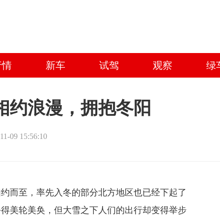
行情
新车
试驾
观察
绿
相约浪漫，拥抱冬阳
11-09 15:56:10
如约而至，率先入冬的部分北方地区也已经下起了
扮得美轮美奂，但大雪之下人们的出行却变得举步