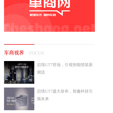
车商视界
FOCUS
启境GT7登场，引领智能猎装新
潮流
启境GT7盛大发布，智趣科技引
领未来