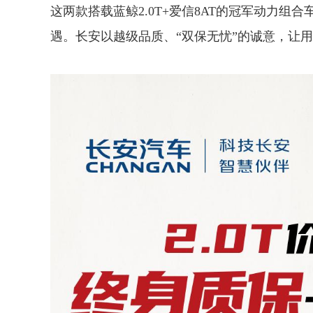
这两款搭载蓝鲸2.0T+爱信8AT的冠军动力
遇。长安以越级品质、“双保无忧”的诚意，让