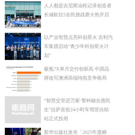
人人都是吉尼斯油耗记录创造者
长城欧拉5全民挑战赛火热开启
以产业智慧点亮科创星火 吉利汽
车集团启动“青少年科创星火计
划”
极氪7X单月交付创新高 中国品
牌改写澳洲高端纯电竞争格局
“智慧交管进万家·警种融合惠民
生”拉萨首批24小时车驾管自助
站正式投用
新华出版社发布「2025年度瞬