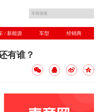
车商搜索
车 / 新能源
车型
经销商
就问还有谁？