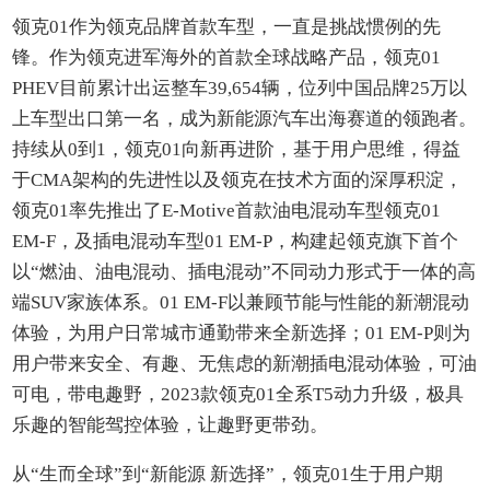
领克01作为领克品牌首款车型，一直是挑战惯例的先
锋。作为领克进军海外的首款全球战略产品，领克01
PHEV目前累计出运整车39,654辆，位列中国品牌25万以
上车型出口第一名，成为新能源汽车出海赛道的领跑者。
持续从0到1，领克01向新再进阶，基于用户思维，得益
于CMA架构的先进性以及领克在技术方面的深厚积淀，
领克01率先推出了E-Motive首款油电混动车型领克01
EM-F，及插电混动车型01 EM-P，构建起领克旗下首个
以“燃油、油电混动、插电混动”不同动力形式于一体的高
端SUV家族体系。01 EM-F以兼顾节能与性能的新潮混动
体验，为用户日常城市通勤带来全新选择；01 EM-P则为
用户带来安全、有趣、无焦虑的新潮插电混动体验，可油
可电，带电趣野，2023款领克01全系T5动力升级，极具
乐趣的智能驾控体验，让趣野更带劲。
从“生而全球”到“新能源 新选择”，领克01生于用户期