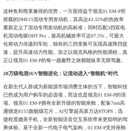
这种鱼和熊掌兼得的优势，一方面得益于领克01 EM-P所
搭载的DHE15混动专用发动机，其高达43.32%的热效率
重新定义了混动专用发动机的高标准；同时匹配3挡双电
机混动电驱DHT Pro，最高机械效率可达97.5%，可最大
化将动力传递到车轮，独有的三挡变换可实现高速降挡提
速，提升高速动力性能。加之以领克风格的性能调校，真
正让领克01 EM-P的每一趟趣野之旅都能纵享无限驾趣。
20万级电混SUV智能进化：让混动进入“智能机”时代
在新生代人群成为新能源市场消费主体的当下，智能科技
已然成为用户购车的必选项，而这也是领克01 EM-P的强
项。领克01 EM-P拥有全新升级的智能座舱，配备7nm高
通骁龙8155旗舰级芯片，AI引擎超高算力达8TOPS，迅
捷程度媲美手机，全新智能语音交互系统带来更聪明的驾
乘体验。基于全新一代电子电气架构，01 EM-P支持座舱