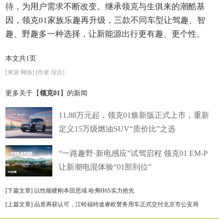
待，为用户需求不断改变。继承领克与生俱来的潮酷基
因，领克01家族乐趣再升级，三款不同车型让驾趣、智
趣、野趣多一种选择，让新能源出行更有趣、更个性。
本文共1页
[来源 网络] [作者 综合]
更多关于【
领克01
】的新闻
11.88万元起，领克01焕新版正式上市，重新
定义15万级燃油SUV“质价比”之选
“一路趣野·新电感应”试驾启程 领克01 EM-P
让新潮电混体验“01部到位”
[下篇文章]
以性能硬刚本田思域 哈弗H6S实力抢先
[上篇文章]
品质再获认可，江铃福特途睿欧警务用车正式交付北京市公安局