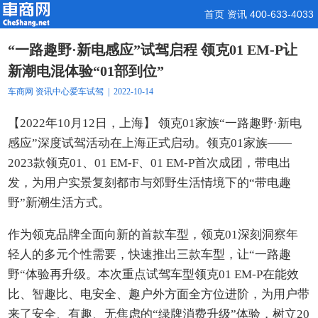
首页
资讯
400-633-4033
“一路趣野·新电感应”试驾启程 领克01 EM-P让
新潮电混体验“01部到位”
车商网
资讯中心
爱车试驾
| 2022-10-14
【2022年10月12日，上海】 领克01家族“一路趣野·新电
感应”深度试驾活动在上海正式启动。领克01家族——
2023款领克01、01 EM-F、01 EM-P首次成团，带电出
发，为用户实景复刻都市与郊野生活情境下的“带电趣
野”新潮生活方式。
作为领克品牌全面向新的首款车型，领克01深刻洞察年
轻人的多元个性需要，快速推出三款车型，让“一路趣
野“体验再升级。本次重点试驾车型领克01 EM-P在能效
比、智趣比、电安全、趣户外方面全方位进阶，为用户带
来了安全、有趣、无焦虑的“绿牌消费升级”体验，树立20