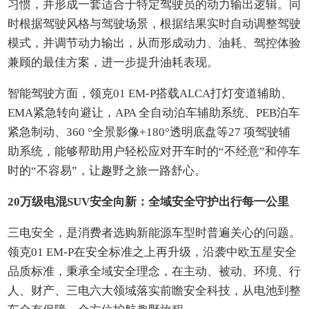
习惯，并形成一套适合于特定驾驶员的动力输出逻辑。同
时根据驾驶风格与驾驶场景，根据结果实时自动调整驾驶
模式，并调节动力输出，从而形成动力、油耗、驾控体验
兼顾的最佳方案，进一步提升油耗表现。
智能驾驶方面，领克01 EM-P搭载ALCA打灯变道辅助、
EMA紧急转向避让，APA 全自动泊车辅助系统、PEB泊车
紧急制动、360 °全景影像+180°透明底盘等27 项驾驶辅
助系统，能够帮助用户轻松应对开车时的“不经意”和停车
时的“不容易”，让趣野之旅一路舒心。
20万级电混SUV安全向新：全域安全守护出行每一公里
三电安全，是消费者选购新能源车型时普遍关心的问题。
领克01 EM-P在安全标准之上再升级，沿袭中欧五星安全
品质标准，秉承全域安全理念，在主动、被动、环境、行
人、财产、三电六大领域落实前瞻安全科技，从电池到整