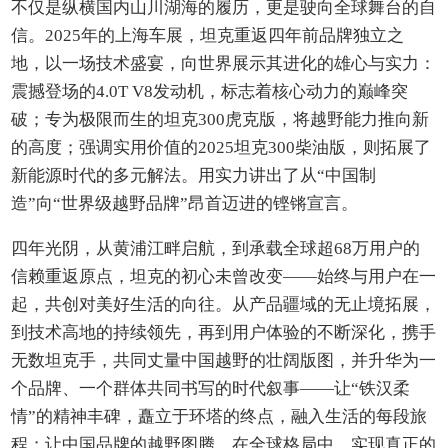
不仅是纵横国内山川湖海的履历，更是驶向全球舞台的自
信。2025年的上海车展，坦克重返四年前品牌独立之
地，以一场技术盛宴，向世界展示其进化的雄心与实力：
震撼登场的4.0T V8发动机，标志着核心动力的巅峰突
破；专为极限而生的坦克300虎克版，将越野能力推向新
的高度；强调实用价值的2025坦克300柴油版，则拓展了
新能源时代的多元解法。用实力讲出了从“中国制
造”向“世界级越野品牌”昂首迈进的铿锵宣言。
四年光阴，从黄浦江畔启航，到承载全球超68万用户的
信赖重返原点，坦克的初心未曾改变——始终与用户在一
起，共创对美好生活的向往。从产品疆域的无止境拓展，
到技术高地的持续领先，再到用户体验的不断深化，携手
无数坦克手，共同丈量中国越野的壮阔版图，并升华为一
个品牌、一个群体共同书写的时代叙事——让“铁汉柔
情”的精神丰碑，矗立于环塔的终点，融入生活的每段旅
程；让中国品牌的越野图腾，在全球格局中，实现真正的