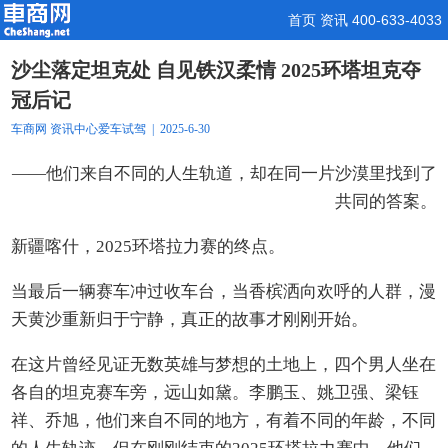
首页
资讯
400-633-4033
沙尘落定坦克处 自见铁汉柔情 2025环塔坦克夺
冠后记
车商网
资讯中心
爱车试驾
| 2025-6-30
——他们来自不同的人生轨道，却在同一片沙漠里找到了
共同的答案。
新疆喀什，2025环塔拉力赛的终点。
当最后一辆赛车冲过收车台，当香槟洒向欢呼的人群，漫
天黄沙重新归于宁静，真正的故事才刚刚开始。
在这片曾经见证无数英雄与梦想的土地上，四个男人坐在
各自的坦克赛车旁，远山如黛。李鹏玉、姚卫强、梁钰
祥、乔旭，他们来自不同的地方，有着不同的年龄，不同