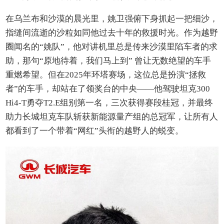
在乌兰布和沙漠的晨光里，姚卫强俯下身抓起一把细沙，
指缝间流逝的沙粒如同他过去十年的救援时光。作为越野
圈闻名的“姚队”，他对讲机里总是传来沙漠里陷车者的求
助，那句“原地待着，我们马上到” 曾让无数绝望的车手
重燃希望。但在2025年环塔赛场，这位总是扮演“拯救
者”的车手，却站在了领奖台的中央——他驾驶坦克300
Hi4-T勇夺T2.E组别第一名，三次获得赛段桂冠，并最终
助力长城坦克车队斩获新能源量产组的总冠军，让所有人
都看到了一个带着“网红”头衔的越野人的蜕变。