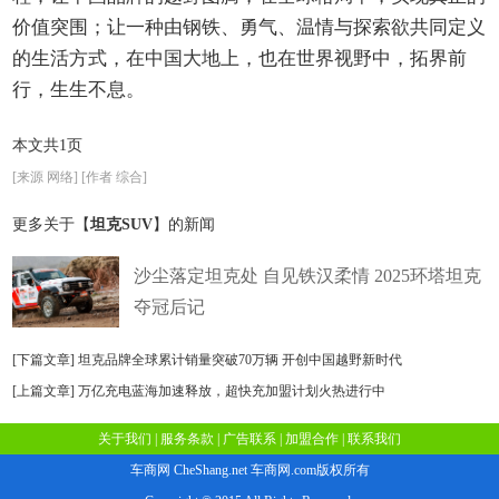
价值突围；让一种由钢铁、勇气、温情与探索欲共同定义
的生活方式，在中国大地上，也在世界视野中，拓界前
行，生生不息。
本文共1页
[来源 网络] [作者 综合]
更多关于【
坦克SUV
】的新闻
沙尘落定坦克处 自见铁汉柔情 2025环塔坦克
夺冠后记
[下篇文章]
坦克品牌全球累计销量突破70万辆 开创中国越野新时代
[上篇文章]
万亿充电蓝海加速释放，超快充加盟计划火热进行中
关于我们
|
服务条款
|
广告联系
|
加盟合作
|
联系我们
车商网 CheShang.net 车商网.com版权所有