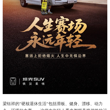
梁钰祥的”硬核退休生活”包括滑板、健身、漂移、动力