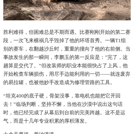
胜利难得，但困难总是不期而遇。比赛刚刚开始的第二赛
段，一次飞来横祸几乎毁掉了他的环塔首秀。一辆T1组
别的赛车，在翻越沙丘时，重重的撞向了他的右前侧。当
事故发生的那一瞬间，李鹏玉的第一反应是：”完了，这
趟算是交代了。”但改装师的职业本能很快占了上风，他
开始检查车辆损伤，用尽手边能利用的一切——就连废弃
的易拉罐，也被他妙手改造成为修理管路的工具。
“坦克400的底子硬，骨架没事，靠电机也能把它开回
去！”临场判断，坚持不懈，当他在沙漠中说出这句话
时，他已经完成了从幕后到台前的完美跨越。这不是运
气，而是十几年专业积累的厚积薄发。