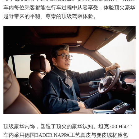
车内每位乘客都能在行车过程中从容享受，体验顶尖豪华
越野带来的平稳、尊崇的顶级驾乘体验。
顶级豪华内饰，塑造了顶尖的豪华认知。坦克700 Hi4-T
车内采用德国BADER NAPPA工艺真皮与麂皮绒材质包