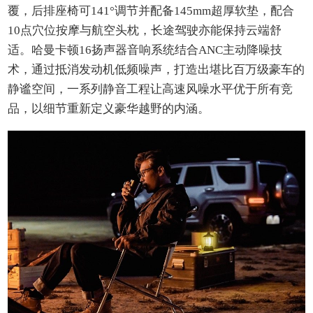
覆，后排座椅可141°调节并配备145mm超厚软垫，配合
10点穴位按摩与航空头枕，长途驾驶亦能保持云端舒
适。哈曼卡顿16扬声器音响系统结合ANC主动降噪技
术，通过抵消发动机低频噪声，打造出堪比百万级豪车的
静谧空间，一系列静音工程让高速风噪水平优于所有竞
品，以细节重新定义豪华越野的内涵。