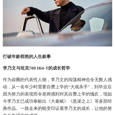
打破年龄桎梏的人生叙事
李乃文与坦克700 Hi4-T的成长哲学
作为叔圈的代表性人物，李乃文的闯荡精神也令无数人感
动，从一名年少时需要自费上学的“大戏杀手”，到毕业后
因为努力的表现而令老师感到对其自费上学的愧疚，现如
今李乃文已成功奉献出《大秦赋》《悬崖之上》等多部经
典作品。一路走来的蜕变印证着李乃文的成长，让他的努