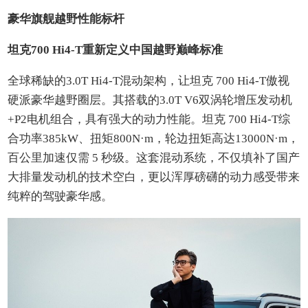
豪华旗舰越野性能标杆
坦克700 Hi4-T重新定义中国越野巅峰标准
全球稀缺的3.0T Hi4-T混动架构，让坦克 700 Hi4-T傲视
硬派豪华越野圈层。其搭载的3.0T V6双涡轮增压发动机
+P2电机组合，具有强大的动力性能。坦克 700 Hi4-T综
合功率385kW、扭矩800N·m，轮边扭矩高达13000N·m，
百公里加速仅需 5 秒级。这套混动系统，不仅填补了国产
大排量发动机的技术空白，更以浑厚磅礴的动力感受带来
纯粹的驾驶豪华感。