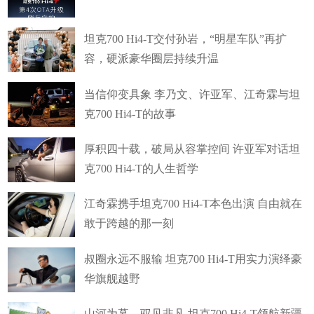
坦克700 Hi4-T交付孙岩，“明星车队”再扩
容，硬派豪华圈层持续升温
当信仰变具象 李乃文、许亚军、江奇霖与坦
克700 Hi4-T的故事
厚积四十载，破局从容掌控间 许亚军对话坦
克700 Hi4-T的人生哲学
江奇霖携手坦克700 Hi4-T本色出演 自由就在
敢于跨越的那一刻
叔圈永远不服输 坦克700 Hi4-T用实力演绎豪
华旗舰越野
山河为幕，驭见非凡 坦克700 Hi4-T领航新疆