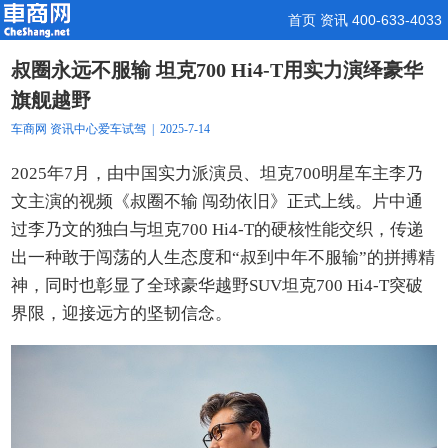
首页
资讯
400-633-4033
叔圈永远不服输 坦克700 Hi4-T用实力演绎豪华
旗舰越野
车商网
资讯中心
爱车试驾
| 2025-7-14
2025年7月，由中国实力派演员、坦克700明星车主李乃
文主演的视频《叔圈不输 闯劲依旧》正式上线。片中通
过李乃文的独白与坦克700 Hi4-T的硬核性能交织，传递
出一种敢于闯荡的人生态度和“叔到中年不服输”的拼搏精
神，同时也彰显了全球豪华越野SUV坦克700 Hi4-T突破
界限，迎接远方的坚韧信念。