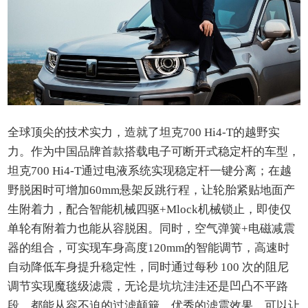
全球顶尖的技术实力，造就了坦克700 Hi4-T的越野实
力。作为中国品牌首款搭载电子可断开式稳定杆的车型，
坦克700 Hi4-T通过电液系统实现稳定杆一键分离；在越
野脱困时可增加60mm悬架反跳行程，让轮胎紧贴地面产
生附着力，配合智能机械四驱+Mlock机械锁止，即使仅
单轮有附着力也能从容脱困。同时，空气弹簧+电磁减震
器的组合，可实现车身高度120mm的智能调节，高速时
自动降低车身提升稳定性，同时通过每秒 100 次的阻尼
调节实现魔毯级滤震，无论是坑坑洼洼还是凹凸不平路
段，都能从容不迫的过滤颠簸。优秀的滤震效果，可以让