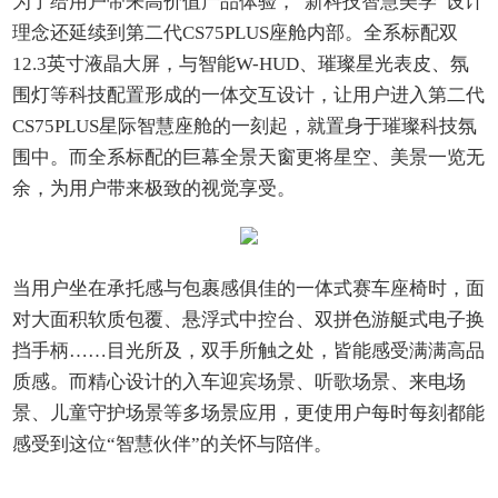
为了给用户带来高价值产品体验，“新科技智慧美学”设计
理念还延续到第二代CS75PLUS座舱内部。全系标配双
12.3英寸液晶大屏，与智能W-HUD、璀璨星光表皮、氛
围灯等科技配置形成的一体交互设计，让用户进入第二代
CS75PLUS星际智慧座舱的一刻起，就置身于璀璨科技氛
围中。而全系标配的巨幕全景天窗更将星空、美景一览无
余，为用户带来极致的视觉享受。
当用户坐在承托感与包裹感俱佳的一体式赛车座椅时，面
对大面积软质包覆、悬浮式中控台、双拼色游艇式电子换
挡手柄……目光所及，双手所触之处，皆能感受满满高品
质感。而精心设计的入车迎宾场景、听歌场景、来电场
景、儿童守护场景等多场景应用，更使用户每时每刻都能
感受到这位“智慧伙伴”的关怀与陪伴。