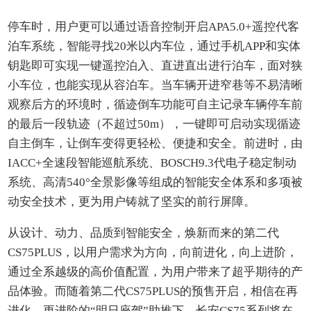
停车时，用户更可以通过语音控制开启APA5.0+遥控代客
泊车系统，智能寻找20米以内车位，通过手机APP和实体
钥匙即可实现一键遥控泊入、直进直出进行泊车，面对狭
小车位，也能实现从容泊车。当车辆开进窄巷等不易清晰
观察后方的环境时，循迹倒车功能可自主记录车辆停车前
的最后一段轨迹（不超过50m），一键即可启动实现循迹
自主倒车，让倒车变得更轻松、便捷和安全。前进时，由
IACC+全速段智能巡航系统、BOSCH9.3代电子稳定制动
系统、高清540°全景影像等组成的智能安全体系和多项被
动安全技术，更为用户铸就了坚实的前行屏障。
从设计、动力、品质到智能安全，焕新而来的第二代
CS75PLUS，以用户需求为方向，向前进化，向上进阶，
通过全系越级的高价值配置，为用户带来了超乎期待的产
品体验。而随着第二代CS75PLUS的预售开启，相信在再
进化、更进阶的“明日座驾”助推下，长安CS75系列将在