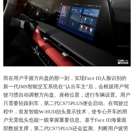
而在用户手握方向盘的那一刻，实现Face ID人脸识别的
新一代IMS智能交互系统在“认出车主”后，会根据用户驾
驶习惯自动调整方向盘、座椅位置，进行车辆设置。用户
只需要轻踩刹车，第二代CS75PLUS便会启动。在驾驶过
程中，首发智能W-HUD抬头显示技术，使专心开车的用
户无需低头也能一眼掌握重要信息。基于Face ID海量面
部数据支撑，第二代CS75PLUS还会监测、判断用户疲劳