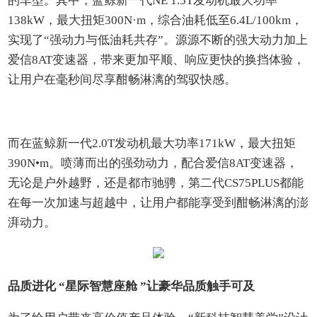
的车型。其中，蓝鲸新一代NE 1.5T发动机最大功率
138kW，最大扭矩300N·m，综合油耗低至6.4L/100km，
实现了“强动力与低油耗共存”。源源不断的强大动力加上
爱信8AT变速器，带来更加平顺、响应更快的换挡体验，
让用户在毫秒间尽享酣畅淋漓的驾驭快感。
而在蓝鲸新一代2.0T发动机最大功率171kW，最大扭矩
390N•m。喷薄而出的强劲动力，配合爱信8AT变速器，
无论是户外越野，还是都市驰骋，第二代CS75PLUS都能
在每一次加速与超越中，让用户都能享受到酣畅淋漓的澎
湃动力。
品质进化 “星际智慧座舱 ”让豪华品质触手可及