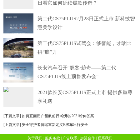
日看它如何延续爆款传奇？
第二代CS75PLUS2月28日正式上市 新科技智
慧美学设计
第二代CS75PLUS试驾会：够智能，才敢比
拼“脑”力
长安汽车召开“驭鉴·鲸奇——第二代
CS75PLUS线上预售发布会”
2021款长安CS75PLUS正式上市 提供多重尊
享礼遇
[下篇文章]
如何直面用户领航前行 哈弗的2021给你答案
[上篇文章]
安全守护者博瑞重新定义B级车出行安全
关于我们
|
服务条款
|
广告联系
|
加盟合作
|
联系我们