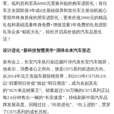
零、低利息和至高6000元置换补贴的购车进阶礼；首任
车主全国联保3年或6次基础保养和首任车主发动机核心
零部件终身质保的用车进阶礼；更有价值2000元的精品
礼包和基础流量终身免费+增值流量3年免费的礼包进阶
礼等众多“鲸彩大礼”，轻松开启高价值的汽车品质生
活！
设计进化 “新科技智慧美学”演绎未来汽车形态
发布会上，长安汽车执行副总裁叶沛代表长安汽车致辞，
他表示，消费者心之所向，便是CS75系列前进的方向。
从2014年法兰克福车展惊艳世界，到2019年CS75PLUS
以“四重明日价值”掀起“明日潮流”，成为名副其实
的“SUV单品销量王”。销量超过150万辆的CS75系列正以
每2.6分钟售出一辆的“长安速度”，持续刷新中国汽车品
牌发展高度。回顾过往，“向前进化”、“向上进阶”，贯穿
了CS75系列的成长历程。