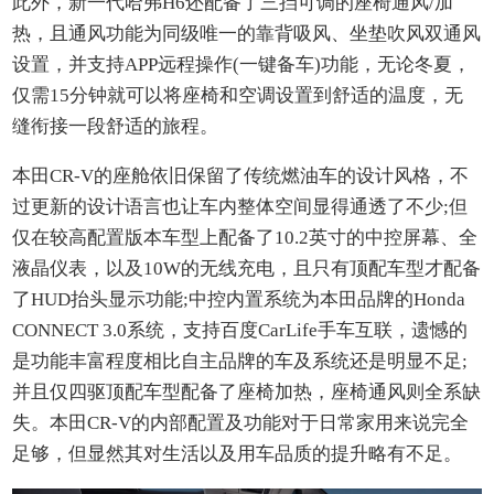
此外，新一代哈弗H6还配备了三挡可调的座椅通风/加
热，且通风功能为同级唯一的靠背吸风、坐垫吹风双通风
设置，并支持APP远程操作(一键备车)功能，无论冬夏，
仅需15分钟就可以将座椅和空调设置到舒适的温度，无
缝衔接一段舒适的旅程。
本田CR-V的座舱依旧保留了传统燃油车的设计风格，不
过更新的设计语言也让车内整体空间显得通透了不少;但
仅在较高配置版本车型上配备了10.2英寸的中控屏幕、全
液晶仪表，以及10W的无线充电，且只有顶配车型才配备
了HUD抬头显示功能;中控内置系统为本田品牌的Honda
CONNECT 3.0系统，支持百度CarLife手车互联，遗憾的
是功能丰富程度相比自主品牌的车及系统还是明显不足;
并且仅四驱顶配车型配备了座椅加热，座椅通风则全系缺
失。本田CR-V的内部配置及功能对于日常家用来说完全
足够，但显然其对生活以及用车品质的提升略有不足。