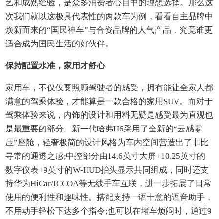
艺和成熟经验，是众多消费者心目中的理想选择。那么这
次我们就以这极具代表性的两款车为例，看看自主品牌中
焕新而来的“国民神车”与合资品牌的人气产品，究竟谁更
适合成为国民生活的好伙伴。
保持配置水准，家用才舒心
家用车，不仅仅要照顾驾驶者的感受，拥有能让全家人都
满意的驾乘体验，才能算是一款合格的家用SUV。而对于
驾乘体验来说，内饰的设计和用料无疑是感受最为直观也
是最重要的部分。新一代哈弗H6采用了全新的“云感零
压”座舱，轻奢极简的设计风格为车内空间营造出了非比
寻常的通透之感;中控部分由14.6英寸大屏+10.25英寸的
数字仪表+9英寸的W-HUD抬头显示共同组成，同时还支
持华为HiCar/ICCOA等无线手车互联，进一步拓展了日常
使用的便利性和趣味性。搭配支持一语十意的语音助手，
不用动手轻松下达多个指令;也可以在堵车烦闷时，通过9