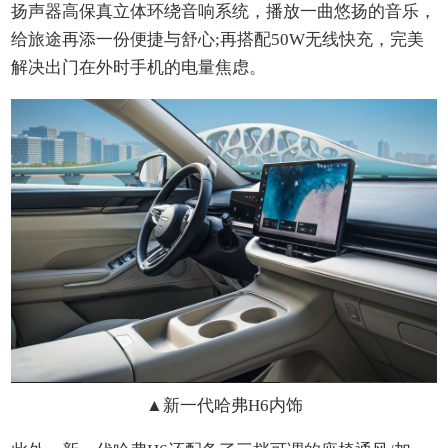
扬声器高保真立体环绕音响系统，播放一曲悠扬的音乐，
给旅途再添一份便捷与舒心;再搭配50W无线快充，完美
解决出门在外时手机的电量焦虑。
▲
新一代哈弗H6
内饰