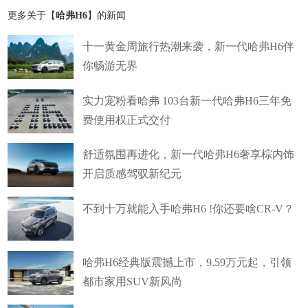
更多关于【
哈弗H6
】的新闻
十一黄金周旅行热潮来袭，新一代哈弗H6伴
你畅游无界
实力宠粉看哈弗 103台新一代哈弗H6三年免
费使用权正式交付
舒适氛围再进化，新一代哈弗H6奢享棕内饰
开启质感驾驭新纪元
不到十万就能入手哈弗H6 !你还要啥CR-V？
哈弗H6经典版震撼上市，9.59万元起，引领
都市家用SUV新风尚