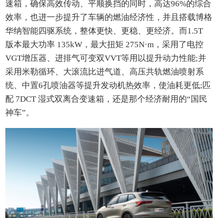
速箱，确保高效传动、平顺换挡的同时，高达96%的综合
效率，也进一步提升了车辆的燃油经济性，并且搭载博格
华纳智能四驱系统，整体更快、更稳、更经济。而1.5T
版本最大功率 135kW，最大扭矩 275N·m，采用了电控
VGT增压器、进排气可变双VVT等用以提升动力性能;并
采用米勒循环、大滚流比进气道、高压共轨燃油喷射系
统、中置6孔喷油器等提升发动机热效率，使油耗更低;匹
配 7DCT 湿式双离合变速箱，还是那个经济耐用的“国民
神车”。