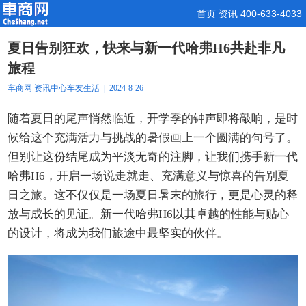
首页
资讯
400-633-4033
夏日告别狂欢，快来与新一代哈弗H6共赴非凡
旅程
车商网
资讯中心
车友生活
| 2024-8-26
随着夏日的尾声悄然临近，开学季的钟声即将敲响，是时
候给这个充满活力与挑战的暑假画上一个圆满的句号了。
但别让这份结尾成为平淡无奇的注脚，让我们携手新一代
哈弗H6，开启一场说走就走、充满意义与惊喜的告别夏
日之旅。这不仅仅是一场夏日暑末的旅行，更是心灵的释
放与成长的见证。新一代哈弗H6以其卓越的性能与贴心
的设计，将成为我们旅途中最坚实的伙伴。