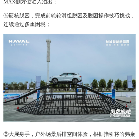
MAX侧方位泊入泊出；
⑤硬核脱困，完成前轮轮滑组脱困及脱困操作技巧挑战，
连续通过多重困境；
⑥大展身手，户外场景后排空间体验，根据指引将哈弗枭