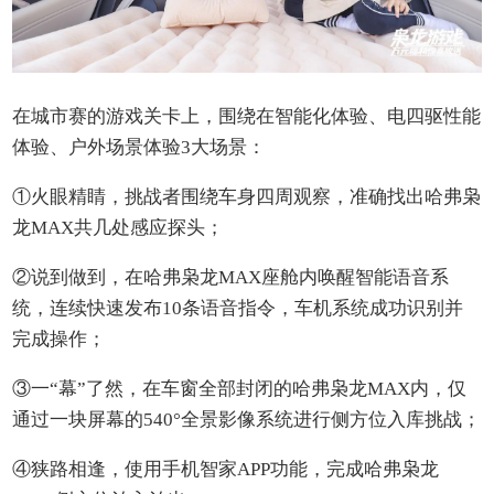
在城市赛的游戏关卡上，围绕在智能化体验、电四驱性能
体验、户外场景体验3大场景：
①火眼精睛，挑战者围绕车身四周观察，准确找出哈弗枭
龙MAX共几处感应探头；
②说到做到，在哈弗枭龙MAX座舱内唤醒智能语音系
统，连续快速发布10条语音指令，车机系统成功识别并
完成操作；
③一“幕”了然，在车窗全部封闭的哈弗枭龙MAX内，仅
通过一块屏幕的540°全景影像系统进行侧方位入库挑战；
④狭路相逢，使用手机智家APP功能，完成哈弗枭龙