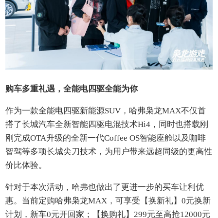
购车多重礼遇，全能电四驱全能为你
作为一款全能电四驱新能源SUV，哈弗枭龙MAX不仅首
搭了长城汽车全新智能四驱电混技术Hi4，同时也搭载刚
刚完成OTA升级的全新一代Coffee OS智能座舱以及咖啡
智驾等多项长城尖刀技术，为用户带来远超同级的更高性
价比体验。
针对于本次活动，哈弗也做出了更进一步的买车让利优
惠。当前定购哈弗枭龙MAX，可享受【换新礼】0元换新
计划，新车0元开回家；【换购礼】299元至高抢12000元