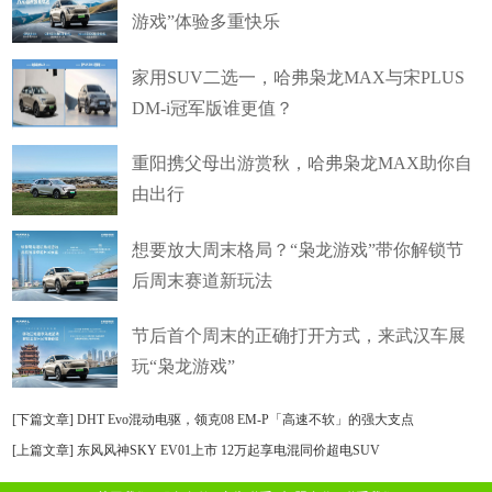
游戏”体验多重快乐
家用SUV二选一，哈弗枭龙MAX与宋PLUS
DM-i冠军版谁更值？
重阳携父母出游赏秋，哈弗枭龙MAX助你自
由出行
想要放大周末格局？“枭龙游戏”带你解锁节
后周末赛道新玩法
节后首个周末的正确打开方式，来武汉车展
玩“枭龙游戏”
[下篇文章]
DHT Evo混动电驱，领克08 EM-P「高速不软」的强大支点
[上篇文章]
东风风神SKY EV01上市 12万起享电混同价超电SUV