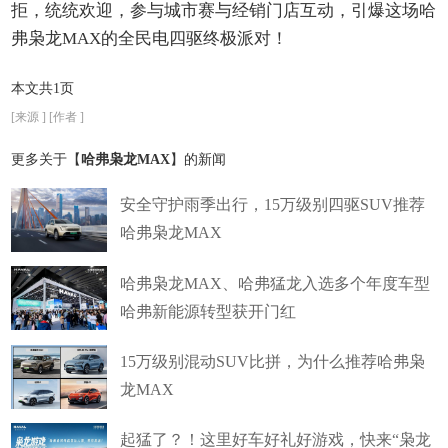
拒，统统欢迎，参与城市赛与经销门店互动，引爆这场哈
弗枭龙MAX的全民电四驱终极派对！
本文共1页
[来源 ] [作者 ]
更多关于【
哈弗枭龙MAX
】的新闻
安全守护雨季出行，15万级别四驱SUV推荐
哈弗枭龙MAX
哈弗枭龙MAX、哈弗猛龙入选多个年度车型
哈弗新能源转型获开门红
15万级别混动SUV比拼，为什么推荐哈弗枭
龙MAX
起猛了？！这里好车好礼好游戏，快来“枭龙