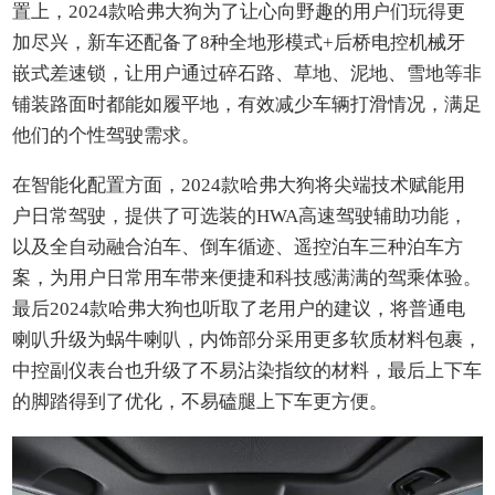
置上，2024款哈弗大狗为了让心向野趣的用户们玩得更
加尽兴，新车还配备了8种全地形模式+后桥电控机械牙
嵌式差速锁，让用户通过碎石路、草地、泥地、雪地等非
铺装路面时都能如履平地，有效减少车辆打滑情况，满足
他们的个性驾驶需求。
在智能化配置方面，2024款哈弗大狗将尖端技术赋能用
户日常驾驶，提供了可选装的HWA高速驾驶辅助功能，
以及全自动融合泊车、倒车循迹、遥控泊车三种泊车方
案，为用户日常用车带来便捷和科技感满满的驾乘体验。
最后2024款哈弗大狗也听取了老用户的建议，将普通电
喇叭升级为蜗牛喇叭，内饰部分采用更多软质材料包裹，
中控副仪表台也升级了不易沾染指纹的材料，最后上下车
的脚踏得到了优化，不易磕腿上下车更方便。