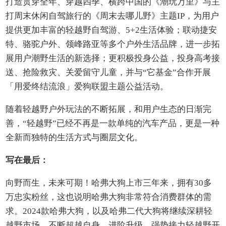
打造贯穿全年、穿越四季、横跨中国的《潮玩万里》与主
打周末休闲自驾旅行的《周末去哪儿野》主题IP，为用户
提供更加丰富的轻越野自驾游、5+2生活体验；联动捷安
特、骆驼户外、领峰路亚等多个户外生活品牌，进一步拓
展用户潮野生活的新选择；更积极投身公益，投身高考接
送、抢险救灾、关爱留守儿童，并与“它基金”合作开展
「用爱终结流浪」爱狗联盟主题公益活动。
随着轻越野户外玩法的不断拓展，和用户生态的日渐完
善，“轻越野”已经不再是一款单纯的汽车产品，更是一种
全新而独特的生活方式与圈层文化。
写在最后：
向野而生，未来可期！哈弗大狗上市三年来，拥有30多
万忠实粉丝，这也说明哈弗大狗非常符合消费群体的需
求。2024款哈弗大狗，以及哈弗二代大狗将继续深耕轻
越野市场，不断超越自身、进阶升级，强势接力轻越野开