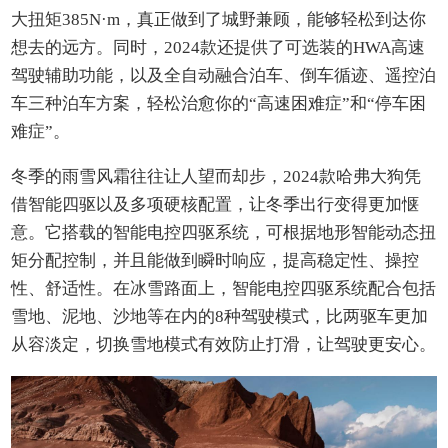
大扭矩385N·m，真正做到了城野兼顾，能够轻松到达你
想去的远方。同时，2024款还提供了可选装的HWA高速
驾驶辅助功能，以及全自动融合泊车、倒车循迹、遥控泊
车三种泊车方案，轻松治愈你的“高速困难症”和“停车困
难症”。
冬季的雨雪风霜往往让人望而却步，2024款哈弗大狗凭
借智能四驱以及多项硬核配置，让冬季出行变得更加惬
意。它搭载的智能电控四驱系统，可根据地形智能动态扭
矩分配控制，并且能做到瞬时响应，提高稳定性、操控
性、舒适性。在冰雪路面上，智能电控四驱系统配合包括
雪地、泥地、沙地等在内的8种驾驶模式，比两驱车更加
从容淡定，切换雪地模式有效防止打滑，让驾驶更安心。