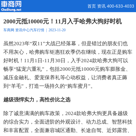
首页
资讯
400-633-4033
2000元抵10000元！11月入手哈弗大狗好时机
车商网
资讯中心
汽车行情
| 2023-11-20
虽然2023年“双11”大战已经落幕，但是错过的朋友们也
不用灰心，哈弗购车钜惠狂欢季仍在继续，现在正是购车
好时机！11月1日-11月30日，入手2024款哈弗大狗可以
畅享“猛宠六重礼”，包括2000元抵10000元购车膨胀金、
减压金融礼、爱宠保养礼等心动权益，让消费者真正薅
到“羊毛”，打造一场持久的“购车蜜月”。
越级强悍实力，高性价比之选
除了诚意满满的购车政策，2024款哈弗大狗更具备越级
的综合实力，全面进阶的外观设计、动力总成、智慧科技
和丰富配置，全面兼容城区通勤、长途自驾、近郊露营、